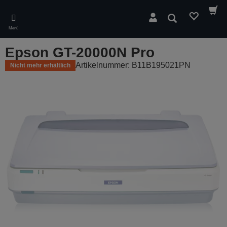
Skip
to
Suchen
main
Menü
content
Epson GT-20000N Pro
Artikelnummer: B11B195021PN
Nicht mehr erhältlich