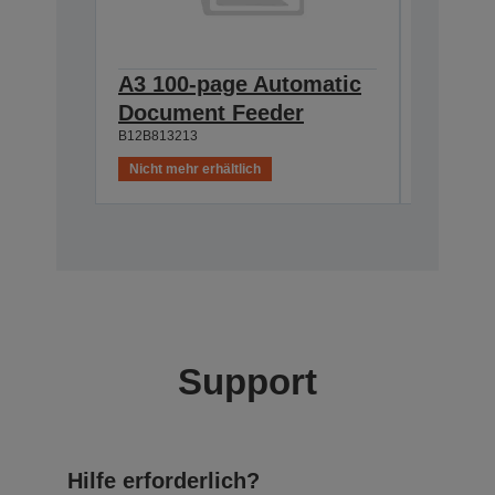
A3 100-page Automatic
Networ
Document Feeder
card
B12B813213
B12B8083
Nicht mehr erhältlich
Nicht meh
Support
Hilfe erforderlich?