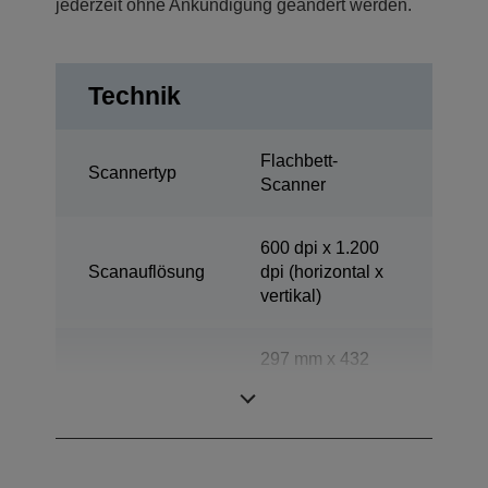
jederzeit ohne Ankündigung geändert werden.
Technik
Flachbett-
Scannertyp
Scanner
600 dpi x 1.200
Scanauflösung
dpi (horizontal x
vertikal)
297 mm x 432
Scanbereich
mm (horizontal x
vertikal)