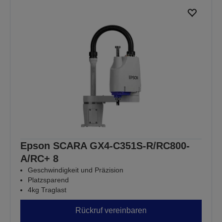
Epson SCARA GX4-C351S-R/RC800-
A/RC+ 8
Geschwindigkeit und Präzision
Platzsparend
4kg Traglast
Rückruf vereinbaren