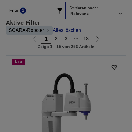
Sortieren nach:
Filter
1
Aktive Filter
SCARA-Roboter
Alles löschen
1
2
3
⋯
18
Zur
Zur
Zeige 1 - 15 von 256 Artikeln
vorherigen
nächsten
Seite
Seite
Neu