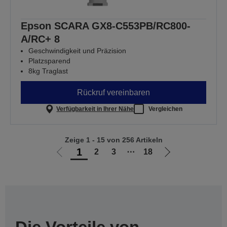
Epson SCARA GX8-C553PB/RC800-
A/RC+ 8
Geschwindigkeit und Präzision
Platzsparend
8kg Traglast
Rückruf vereinbaren
Verfügbarkeit in Ihrer Nähe
Vergleichen
Zeige 1 - 15 von 256 Artikeln
1
2
3
⋯
18
Zur
Zur
vorherigen
nächsten
Seite
Seite