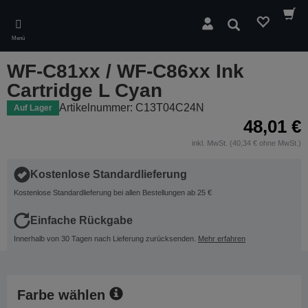
Skip
to
Suchen
main
Menü
content
WF-C81xx / WF-C86xx Ink
Cartridge L Cyan
Artikelnummer: C13T04C24N
Auf Lager
48,01 €
inkl. MwSt. (40,34 € ohne MwSt.)
Kostenlose Standardlieferung
Kostenlose Standardlieferung bei allen Bestellungen ab 25 €
Einfache Rückgabe
Innerhalb von 30 Tagen nach Lieferung zurücksenden.
Mehr erfahren
Farbe wählen