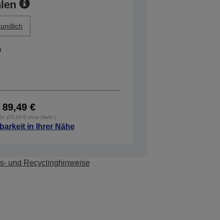
len
undlich
89,49 €
wSt. (75,20 € ohne MwSt.)
barkeit in Ihrer Nähe
s- und Recyclinghinweise