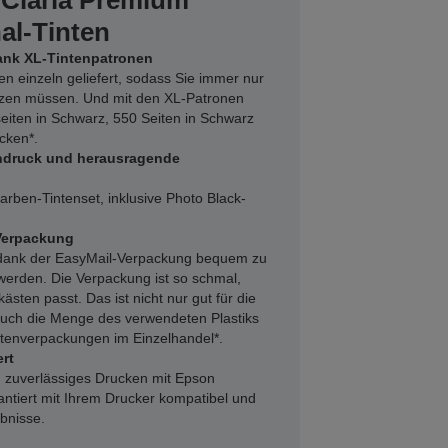
 Claria Premium
nal-Tinten
ank XL-Tintenpatronen
en einzeln geliefert, sodass Sie immer nur
tzen müssen. Und mit den XL-Patronen
eiten in Schwarz, 550 Seiten in Schwarz
cken*.
ndruck und herausragende
rben-Tintenset, inklusive Photo Black-
Verpackung
 dank der EasyMail-Verpackung bequem zu
werden. Die Verpackung ist so schmal,
kästen passt. Das ist nicht nur gut für die
auch die Menge des verwendeten Plastiks
ntenverpackungen im Einzelhandel*.
rt
 zuverlässiges Drucken mit Epson
rantiert mit Ihrem Drucker kompatibel und
ebnisse.