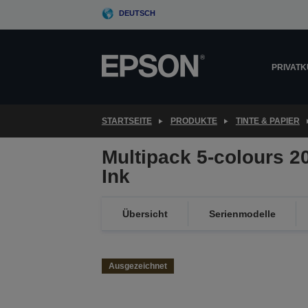
Skip
DEUTSCH
to
main
content
PRIVAT
STARTSEITE
PRODUKTE
TINTE & PAPIER
Multipack 5-colours 2
Ink
Übersicht
Serienmodelle
Ausgezeichnet