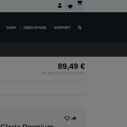
SHOP
ÜBER EPSON
SUPPORT
89,49 €
inkl. MwSt. (75,20 € ohne MwSt.)