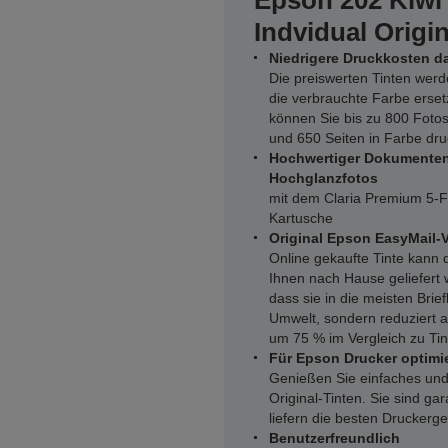
Epson 202 Kiwi
Indvidual Origi
Niedrigere Druckkosten d
Die preiswerten Tinten werd
die verbrauchte Farbe erse
können Sie bis zu 800 Fotos
und 650 Seiten in Farbe dru
Hochwertiger Dokumente
Hochglanzfotos
mit dem Claria Premium 5-Fa
Kartusche
Original Epson EasyMail-
Online gekaufte Tinte kann
Ihnen nach Hause geliefert 
dass sie in die meisten Brief
Umwelt, sondern reduziert 
um 75 % im Vergleich zu Ti
Für Epson Drucker optimie
Genießen Sie einfaches und
Original-Tinten. Sie sind ga
liefern die besten Druckerg
Benutzerfreundlich