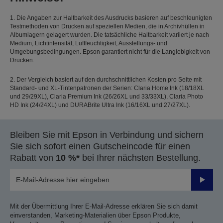
1. Die Angaben zur Haltbarkeit des Ausdrucks basieren auf beschleunigten
Testmethoden von Drucken auf speziellen Medien, die in Archivhüllen in
Albumlagern gelagert wurden. Die tatsächliche Haltbarkeit variiert je nach
Medium, Lichtintensität, Luftfeuchtigkeit, Ausstellungs- und
Umgebungsbedingungen. Epson garantiert nicht für die Langlebigkeit von
Drucken.
2. Der Vergleich basiert auf den durchschnittlichen Kosten pro Seite mit
Standard- und XL-Tintenpatronen der Serien: Claria Home Ink (18/18XL
und 29/29XL), Claria Premium Ink (26/26XL und 33/33XL), Claria Photo
HD Ink (24/24XL) und DURABrite Ultra Ink (16/16XL und 27/27XL).
Bleiben Sie mit Epson in Verbindung und sichern
Sie sich sofort einen Gutscheincode für einen
Rabatt von
10 %*
bei Ihrer nächsten Bestellung.
Sende
Mit der Übermittlung Ihrer E-Mail-Adresse erklären Sie sich damit
einverstanden, Marketing-Materialien über Epson Produkte,