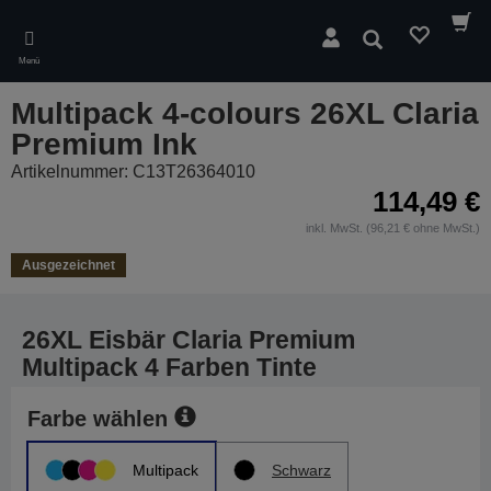
Skip
to
Suchen
main
Menü
content
Multipack 4-colours 26XL Claria
Premium Ink
Artikelnummer: C13T26364010
114,49 €
inkl. MwSt. (96,21 € ohne MwSt.)
Ausgezeichnet
26XL Eisbär Claria Premium
Multipack 4 Farben Tinte
Farbe wählen
Multipack
Schwarz