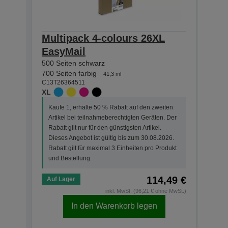
Multipack 4-colours 26XL
Sing
EasyMail
Pre
500 Seiten schwarz
500 S
C13T2
700 Seiten farbig
41,3 ml
XL
C13T26364511
XL
Kauf
Kaufe 1, erhalte 50 % Rabatt auf den zweiten
Arti
Artikel bei teilnahmeberechtigten Geräten. Der
Der R
Rabatt gilt nur für den günstigsten Artikel.
Dies
Dieses Angebot ist gültig bis zum 30.08.2026.
Rabat
Rabatt gilt für maximal 3 Einheiten pro Produkt
und 
und Bestellung.
114,49 €
Auf Lager
Auf 
inkl. MwSt. (96,21 € ohne MwSt.)
In den Warenkorb legen