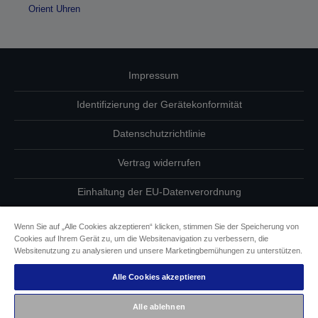
Orient Uhren
Impressum
Identifizierung der Gerätekonformität
Datenschutzrichtlinie
Vertrag widerrufen
Einhaltung der EU-Datenverordnung
Fragen zum Datenschutz
Wenn Sie auf „Alle Cookies akzeptieren“ klicken, stimmen Sie der Speicherung von
Cookies auf Ihrem Gerät zu, um die Websitenavigation zu verbessern, die
Informationen zu Cookies
Websitenutzung zu analysieren und unsere Marketingbemühungen zu unterstützen.
Alle Cookies akzeptieren
Epson Engagement für Barrierefreiheit
Alle ablehnen