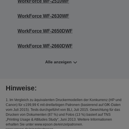
WorkForce WF-2510WF
WorkForce WF-2630WF
WorkForce WF-2650DWF
WorkForce WF-2660DWF
Alle anzeigen
Hinweise:
1. Im Vergleich zu äquivalenten Druckermodellen der Konkurrenz (HP und
Canon) für ≤199,99 € mit dreifarbigen Patronen (basierend auf GfK-Daten
vom Juli 2015). Tests durchgeführt von BLI, Juli 2015. Gewichtung für das
Drucken von Dokumenten (87 %) und Fotos (13 %) basiert auf TNS
„Printing Usage & Attitudes Study“, Juni 2013. Weitere Informationen
erhalten Sie unter www.epson.de/einzelpatronen.