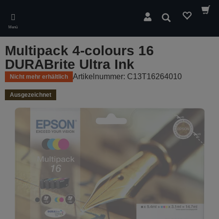
Skip
to
Suchen
main
Menü
content
Multipack 4-colours 16
DURABrite Ultra Ink
Artikelnummer: C13T16264010
Nicht mehr erhältlich
Ausgezeichnet