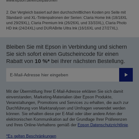
www.epson.de/einzelpatronen
2. Der Vergleich basiert auf den durchschnittlichen Kosten pro Seite mit
Standard- und XL-Tintenpatronen der Serien: Claria Home Ink (18/18XL
und 29/29XL), Claria Premium Ink (26/26XL und 33/33XL), Claria Photo
HD Ink (24/24XL) und DURABrite Ultra Ink (16/16XL und 27/27XL).
Bleiben Sie mit Epson in Verbindung und sichern
Sie sich sofort einen Gutscheincode für einen
Rabatt von
10 %*
bei Ihrer nächsten Bestellung.
Sende
Mit der Übermittlung Ihrer E-Mail-Adresse erklären Sie sich damit
einverstanden, Marketing-Materialien über Epson Produkte,
Veranstaltungen, Promotions und Services zu erhalten, die auch zur
Durchführung von Marktanalysen und Umfragen verwendet werden
können. Sie erhalten diese per E-Mail oder über andere Arten der
elektronischen Kommunikation auf der Grundlage Ihrer Präferenzen
und Ihres Online-Verhaltens gemäß der
Epson Datenschutzrichtlinie
.
*Es gelten Beschränkungen