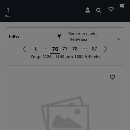
Skip
to
Suchen
main
Menü
content
Sortieren nach:
Filter
76
1
⋯
77
78
⋯
87
Zur
Zur
Zeige 1126 - 1140 von 1300 Artikeln
vorherigen
nächsten
Seite
Seite