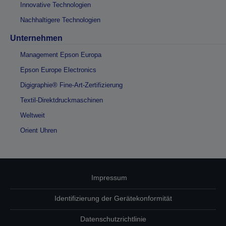
Innovative Technologien
Nachhaltigere Technologien
Unternehmen
Management Epson Europa
Epson Europe Electronics
Digigraphie® Fine-Art-Zertifizierung
Textil-Direktdruckmaschinen
Weltweit
Orient Uhren
Impressum
Identifizierung der Gerätekonformität
Datenschutzrichtlinie