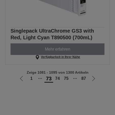
Singlepack UltraChrome GS3 with
Red, Light Cyan T890500 (700mL)
Mehr erfahren
Verfügbarkeit in Ihrer Nähe
Zeige 1081 - 1095 von 1300 Artikeln
73
1
⋯
74
75
⋯
87
Zur
Zur
vorherigen
nächsten
Seite
Seite