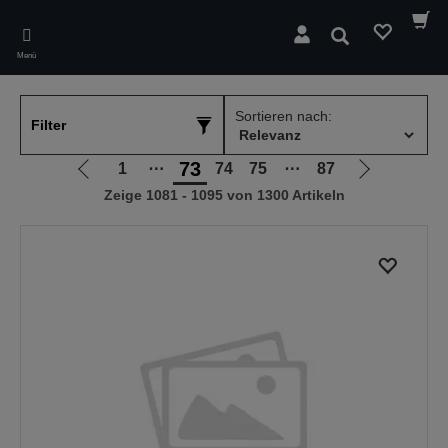
Skip
to
Suchen
main
Menü
content
Sortieren nach:
Filter
73
1
⋯
74
75
⋯
87
Zur
Zur
Zeige 1081 - 1095 von 1300 Artikeln
vorherigen
nächsten
Seite
Seite