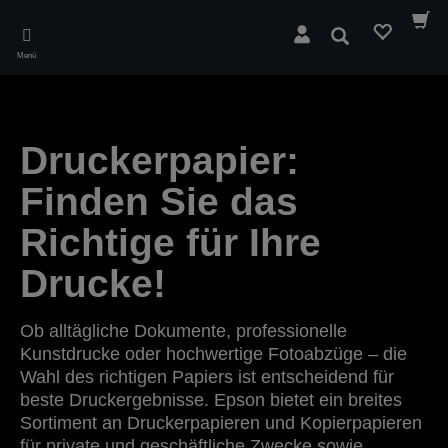
Skip
to
Suchen
main
Menü
content
Druckerpapier:
Finden Sie das
Richtige für Ihre
Drucke!
Ob alltägliche Dokumente, professionelle
Kunstdrucke oder hochwertige Fotoabzüge – die
Wahl des richtigen Papiers ist entscheidend für
beste Druckergebnisse. Epson bietet ein breites
Sortiment an Druckerpapieren und Kopierpapieren
für private und geschäftliche Zwecke sowie