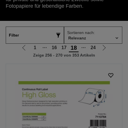
Fotopapiere für lebendige Farben.
Sortieren nach:
Filter
18
1
⋯
16
17
⋯
24
Zur
Zur
Zeige 256 - 270 von 353 Artikeln
vorherigen
nächsten
Seite
Seite