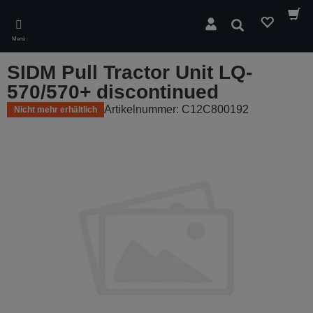
Skip
to
Suchen
main
Menü
content
SIDM Pull Tractor Unit LQ-
570/570+ discontinued
Artikelnummer: C12C800192
Nicht mehr erhältlich