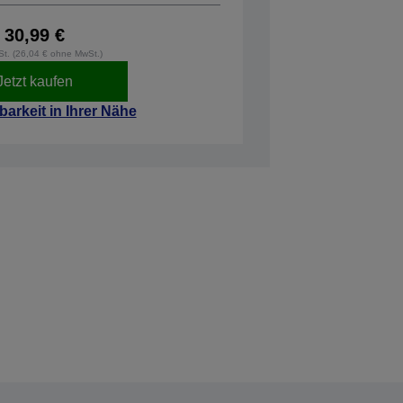
30,99 €
wSt. (26,04 € ohne MwSt.)
Jetzt kaufen
barkeit in Ihrer Nähe