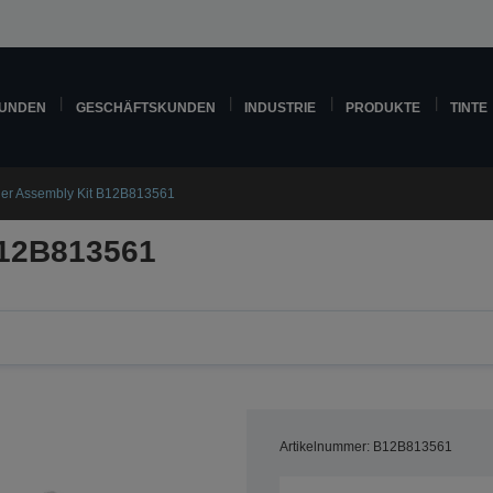
KUNDEN
GESCHÄFTSKUNDEN
INDUSTRIE
PRODUKTE
TINTE
ler Assembly Kit B12B813561
B12B813561
Artikelnummer: B12B813561