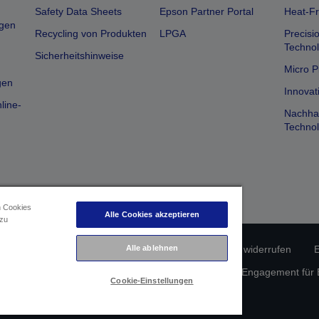
Safety Data Sheets
Epson Partner Portal
Heat-Fr
gen
Recycling von Produkten
LPGA
Precisi
Technol
Sicherheitshinweise
Micro P
gen
Innovat
line-
Nachhal
Technol
n Cookies
Alle Cookies akzeptieren
 zu
erätekonformität
Datenschutzrichtlinie
Vertrag widerrufen
E
Alle ablehnen
atenschutz
Informationen zu Cookies
Epson Engagement für Ba
Cookie-Einstellungen
Copyright © 2026 Seiko Epson