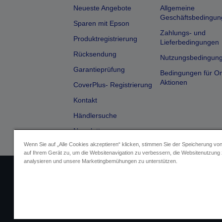
Neueste Angebote
Allgemeine
Geschäftsbedingun
Sparen mit Epson
Zahlungs- und
Produktregistrierung
Lieferbedingungen
Rücksendung
Nutzungsbedingun
Garantieprüfung
Bedingungen für On
Aktionen
CoverPlus- Registrierung
Kontakt
Händlersuche
Newsletter
Wenn Sie auf „Alle Cookies akzeptieren“ klicken, stimmen Sie der Speicherung vo
auf Ihrem Gerät zu, um die Websitenavigation zu verbessern, die Websitenutzung
analysieren und unsere Marketingbemühungen zu unterstützen.
Impressum
Identifizierung der G
Fragen zum D