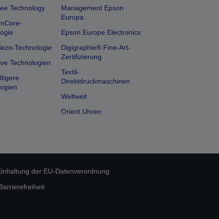
ee Technology
Management Epson
Europa
onCore-
ogie
Epson Europe Electronics
iezo-Technologie
Digigraphie® Fine-Art-
Zertifizierung
ive Technologien
Textil-
tigere
Direktdruckmaschinen
ogien
Weltweit
Orient Uhren
inhaltung der EU-Datenverordnung
rrierefreiheit