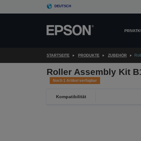
Skip
DEUTSCH
to
main
content
PRIVAT
STARTSEITE
PRODUKTE
ZUBEHÖR
Rol
Roller Assembly Kit 
Noch 1 Artikel verfügbar
Kompatibilität