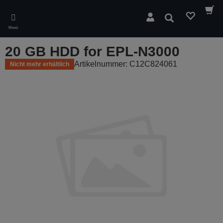
Skip
to
Suchen
main
Menü
content
20 GB HDD for EPL-N3000
Artikelnummer: C12C824061
Nicht mehr erhältlich