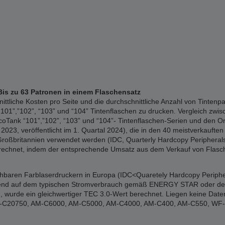
Bis zu 63 Patronen in einem Flaschensatz
liche Kosten pro Seite und die durchschnittliche Anzahl von Tintenpa
01”,”102”, “103” und “104” Tintenflaschen zu drucken. Vergleich zwisc
Tank “101”,”102”, “103” und “104”- Tintenflaschen-Serien und den Or
023, veröffentlicht im 1. Quartal 2024), die in den 40 meistverkauften 
Großbritannien verwendet werden (IDC, Quarterly Hardcopy Peripherals 
erechnet, indem der entsprechende Umsatz aus dem Verkauf von Flasch
ichbaren Farblaserdruckern in Europa (IDC<Quaretely Hardcopy Periphe
erend auf dem typischen Stromverbrauch gemäß ENERGY STAR oder den of
 wurde ein gleichwertiger TEC 3.0-Wert berechnet. Liegen keine Date
: WF-C20750, AM-C6000, AM-C5000, AM-C4000, AM-C400, AM-C550, W