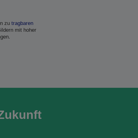
in zu
tragbaren
ildern mit hoher
ngen.
Zukunft