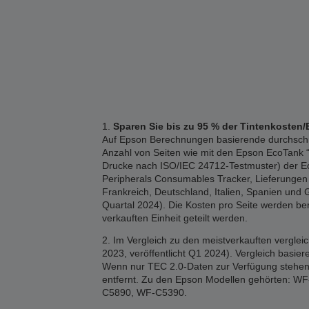
1.
Sparen Sie bis zu 95 % der Tintenkosten/
Auf Epson Berechnungen basierende durchschnitt
Anzahl von Seiten wie mit den Epson EcoTank “1
Drucke nach ISO/IEC 24712-Testmuster) der Eco
Peripherals Consumables Tracker, Lieferungen 2
Frankreich, Deutschland, Italien, Spanien und 
Quartal 2024). Die Kosten pro Seite werden b
verkauften Einheit geteilt werden.
2. Im Vergleich zu den meistverkauften vergle
2023, veröffentlicht Q1 2024). Vergleich basi
Wenn nur TEC 2.0-Daten zur Verfügung stehen,
entfernt. Zu den Epson Modellen gehörten
C5890, WF-C5390.