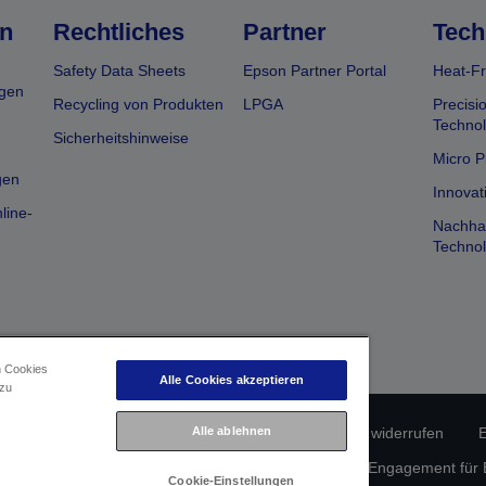
n
Rechtliches
Partner
Tech
Safety Data Sheets
Epson Partner Portal
Heat-Fr
gen
Recycling von Produkten
LPGA
Precisi
Technol
Sicherheitshinweise
Micro P
gen
Innovat
line-
Nachhal
Technol
n Cookies
Alle Cookies akzeptieren
 zu
erätekonformität
Datenschutzrichtlinie
Alle ablehnen
Vertrag widerrufen
E
atenschutz
Informationen zu Cookies
Epson Engagement für Ba
Cookie-Einstellungen