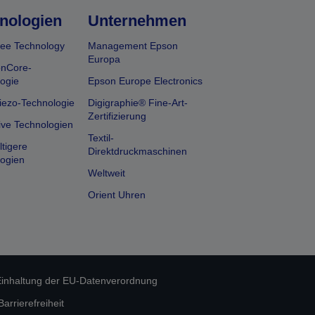
nologien
Unternehmen
ee Technology
Management Epson
Europa
onCore-
ogie
Epson Europe Electronics
iezo-Technologie
Digigraphie® Fine-Art-
Zertifizierung
ive Technologien
Textil-
tigere
Direktdruckmaschinen
ogien
Weltweit
Orient Uhren
inhaltung der EU-Datenverordnung
rrierefreiheit