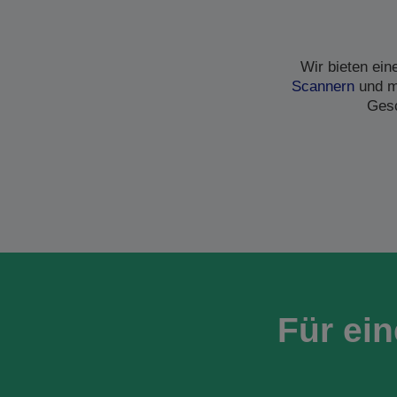
Wir bieten ei
Scannern
und me
Gesc
Für ei