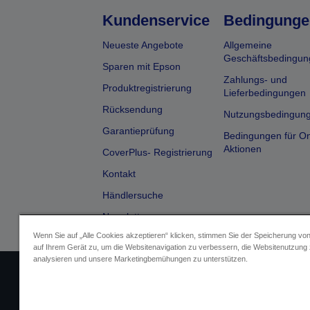
Kundenservice
Bedingunge
Neueste Angebote
Allgemeine
Geschäftsbedingun
Sparen mit Epson
Zahlungs- und
Produktregistrierung
Lieferbedingungen
Rücksendung
Nutzungsbedingun
Garantieprüfung
Bedingungen für On
Aktionen
CoverPlus- Registrierung
Kontakt
Händlersuche
Newsletter
Wenn Sie auf „Alle Cookies akzeptieren“ klicken, stimmen Sie der Speicherung vo
auf Ihrem Gerät zu, um die Websitenavigation zu verbessern, die Websitenutzung
analysieren und unsere Marketingbemühungen zu unterstützen.
Impressum
Identifizierung der G
Fragen zum D