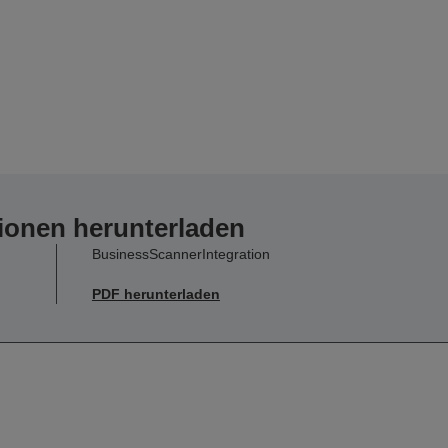
ionen herunterladen
BusinessScannerIntegration
PDF herunterladen