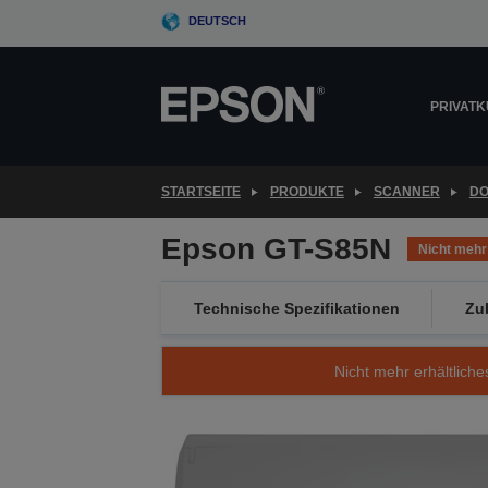
Skip
DEUTSCH
to
main
content
PRIVAT
STARTSEITE
PRODUKTE
SCANNER
D
Epson GT-S85N
Nicht mehr 
Technische Spezifikationen
Zu
Nicht mehr erhältliche