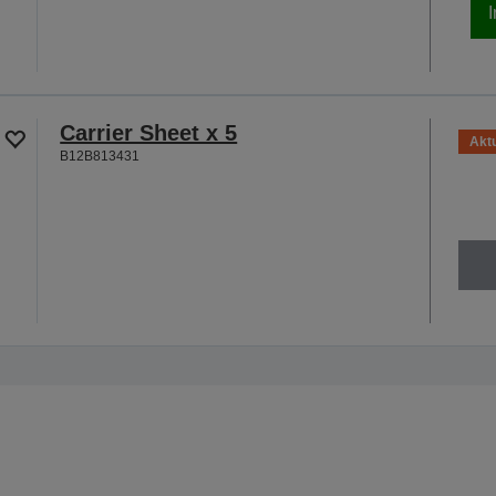
Carrier Sheet x 5
Aktu
B12B813431