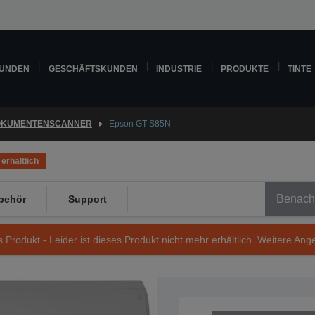
KUNDEN
GESCHÄFTSKUNDEN
INDUSTRIE
PRODUKTE
TINTE
OKUMENTENSCANNER
Epson GT-S85N
erhältlich
Benachr
behör
Support
s Produkt - Leider ist dieses Produkt nicht mehr erhältlich. Weitere Ang
Artikelnummer: B11B203301NP