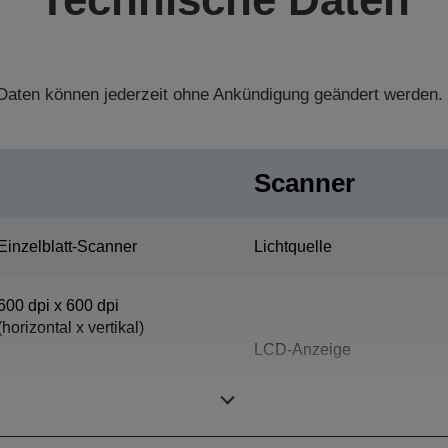
aten können jederzeit ohne Ankündigung geändert werden.
Scanner
Einzelblatt-Scanner
Lichtquelle
600 dpi x 600 dpi
(horizontal x vertikal)
LCD-Anzeige
216 mm x 914 mm
(horizontal x vertikal)