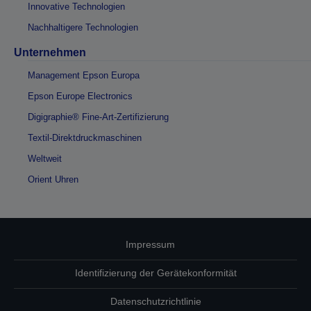
Innovative Technologien
Nachhaltigere Technologien
Unternehmen
Management Epson Europa
Epson Europe Electronics
Digigraphie® Fine-Art-Zertifizierung
Textil-Direktdruckmaschinen
Weltweit
Orient Uhren
Impressum
Identifizierung der Gerätekonformität
Datenschutzrichtlinie