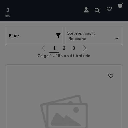
Skip
to
Suchen
main
Menü
content
Sortieren nach:
Filter
1
2
3
Zur
Zur
Zeige 1 - 15 von 41 Artikeln
vorherigen
nächsten
Seite
Seite