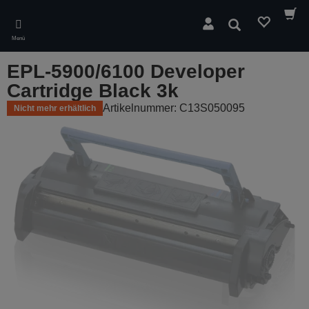
Skip
to
Suchen
main
Menü
content
EPL-5900/6100 Developer
Cartridge Black 3k
Artikelnummer: C13S050095
Nicht mehr erhältlich