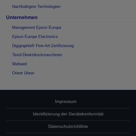
Nachhaltigere Technologien
Unternehmen
Management Epson Europa
Epson Europe Electronics
Digigraphie® Fine-Art-Zertifizierung
Textil-Direktdruckmaschinen
Weltweit
Orient Uhren
Impressum
Identifizierung der Gerätekonformität
Datenschutzrichtlinie