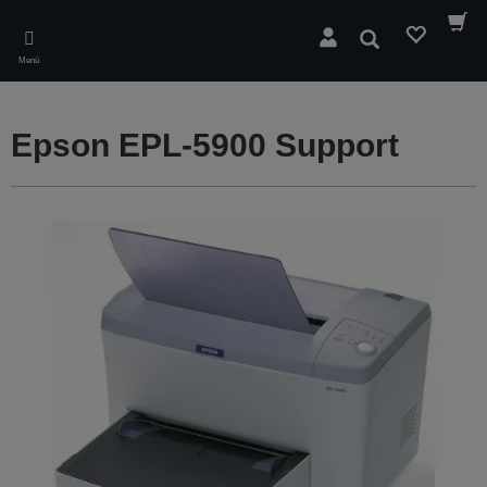
Skip
to
Suchen
main
Menü
content
Epson EPL-5900 Support