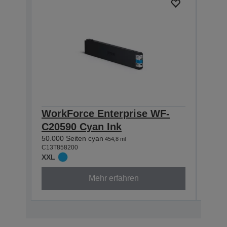
WorkForce Enterprise WF-
Wor
C20590 Cyan Ink
C20
50.000 Seiten cyan
50.00
454,8 ml
C13T858200
C13T8
XXL
XXL
Mehr erfahren