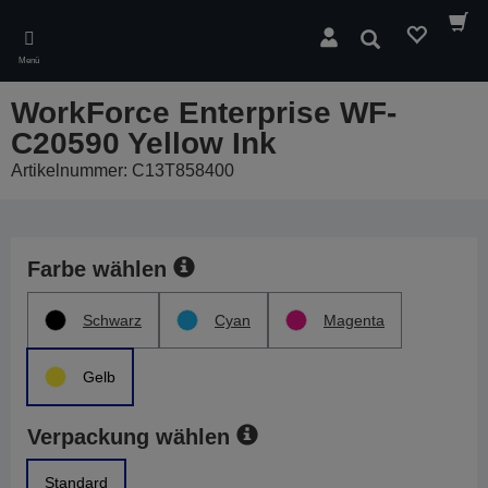
Skip
to
Suchen
main
Menü
content
WorkForce Enterprise WF-
C20590 Yellow Ink
Artikelnummer: C13T858400
Farbe wählen
Schwarz
Cyan
Magenta
Gelb
Verpackung wählen
Standard