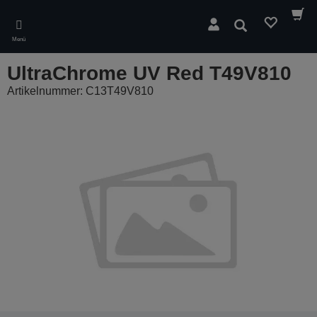
Skip
to
Suchen
main
Menü
content
UltraChrome UV Red T49V810
Artikelnummer: C13T49V810