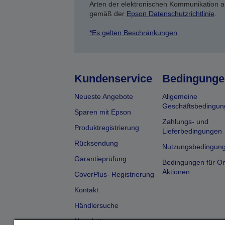
Arten der elektronischen Kommunikation a
gemäß der
Epson Datenschutzrichtlinie
.
*Es gelten Beschränkungen
Kundenservice
Bedingunge
Neueste Angebote
Allgemeine
Geschäftsbedingun
Sparen mit Epson
Zahlungs- und
Produktregistrierung
Lieferbedingungen
Rücksendung
Nutzungsbedingun
Garantieprüfung
Bedingungen für On
Aktionen
CoverPlus- Registrierung
Kontakt
Händlersuche
Newsletter