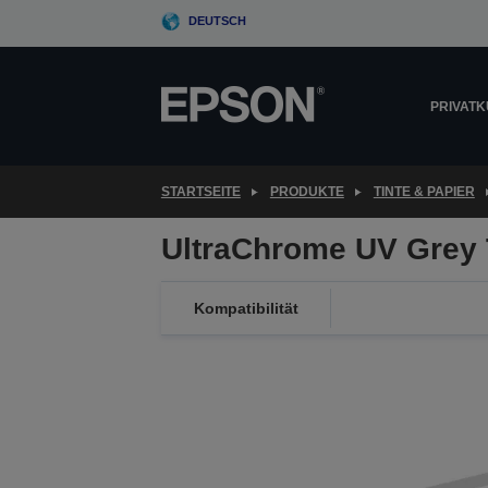
Skip
DEUTSCH
to
main
content
PRIVAT
STARTSEITE
PRODUKTE
TINTE & PAPIER
UltraChrome UV Grey
Kompatibilität