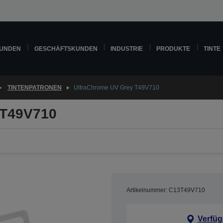
KUNDEN
GESCHÄFTSKUNDEN
INDUSTRIE
PRODUKTE
TINTE
TINTENPATRONEN
UltraChrome UV Grey T49V710
 T49V710
Artikelnummer: C13T49V710
Verfüg