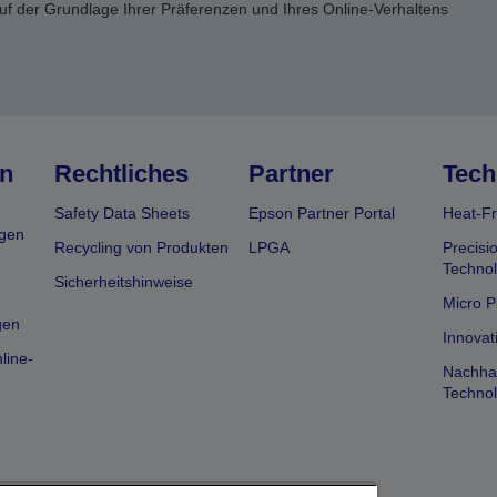
uf der Grundlage Ihrer Präferenzen und Ihres Online-Verhaltens
n
Rechtliches
Partner
Tech
Safety Data Sheets
Epson Partner Portal
Heat-Fr
gen
Recycling von Produkten
LPGA
Precisi
Technol
Sicherheitshinweise
Micro P
gen
Innovat
line-
Nachhal
Technol