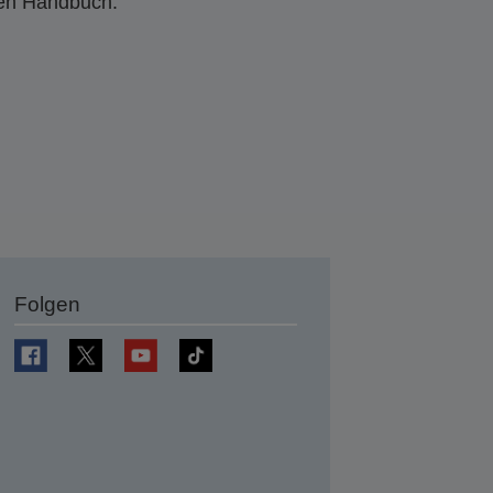
den Handbuch.
Folgen
en