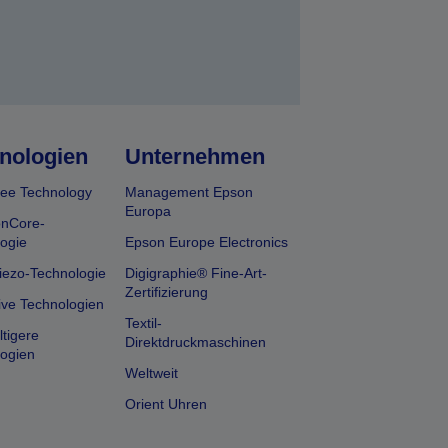
nologien
Unternehmen
ee Technology
Management Epson
Europa
onCore-
ogie
Epson Europe Electronics
iezo-Technologie
Digigraphie® Fine-Art-
Zertifizierung
ive Technologien
Textil-
tigere
Direktdruckmaschinen
ogien
Weltweit
Orient Uhren