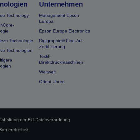
nologien
Unternehmen
ee Technology
Management Epson
Europa
onCore-
ogie
Epson Europe Electronics
iezo-Technologie
Digigraphie® Fine-Art-
Zertifizierung
ive Technologien
Textil-
tigere
Direktdruckmaschinen
ogien
Weltweit
Orient Uhren
inhaltung der EU-Datenverordnung
rrierefreiheit