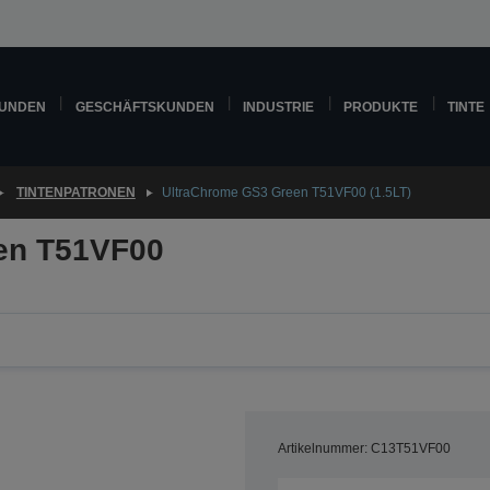
KUNDEN
GESCHÄFTSKUNDEN
INDUSTRIE
PRODUKTE
TINTE
TINTENPATRONEN
UltraChrome GS3 Green T51VF00 (1.5LT)
en T51VF00
Artikelnummer: C13T51VF00