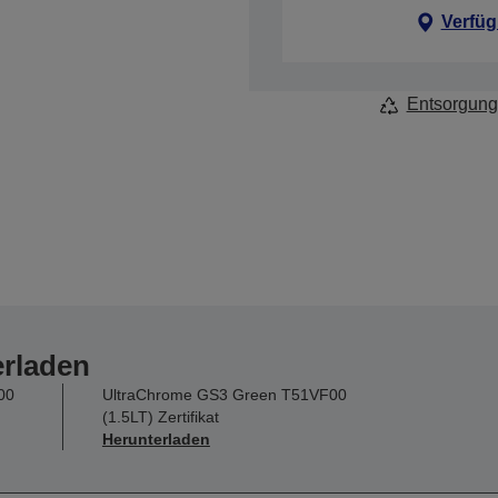
Verfüg
Entsorgung
erladen
00
UltraChrome GS3 Green T51VF00
(1.5LT) Zertifikat
Herunterladen