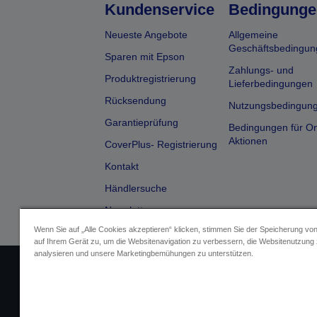
Kundenservice
Bedingunge
Neueste Angebote
Allgemeine
Geschäftsbedingun
Sparen mit Epson
Zahlungs- und
Produktregistrierung
Lieferbedingungen
Rücksendung
Nutzungsbedingun
Garantieprüfung
Bedingungen für On
Aktionen
CoverPlus- Registrierung
Kontakt
Händlersuche
Newsletter
Wenn Sie auf „Alle Cookies akzeptieren“ klicken, stimmen Sie der Speicherung vo
auf Ihrem Gerät zu, um die Websitenavigation zu verbessern, die Websitenutzung
analysieren und unsere Marketingbemühungen zu unterstützen.
Impressum
Identifizierung der G
Fragen zum D