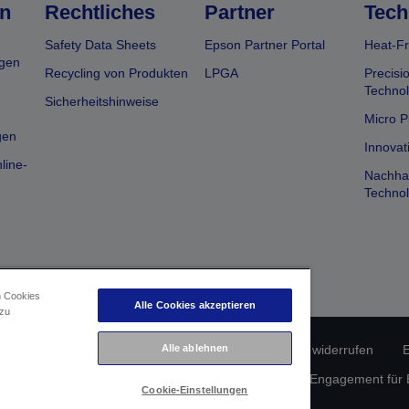
n
Rechtliches
Partner
Tech
Safety Data Sheets
Epson Partner Portal
Heat-Fr
gen
Recycling von Produkten
LPGA
Precisi
Technol
Sicherheitshinweise
Micro P
gen
Innovat
line-
Nachhal
Technol
n Cookies
Alle Cookies akzeptieren
 zu
erätekonformität
Datenschutzrichtlinie
Vertrag widerrufen
E
Alle ablehnen
atenschutz
Informationen zu Cookies
Epson Engagement für Ba
Cookie-Einstellungen