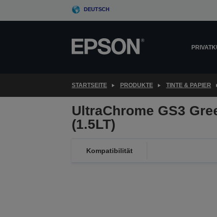
Skip
DEUTSCH
to
main
content
PRIVAT
STARTSEITE
PRODUKTE
TINTE & PAPIER
UltraChrome GS3 Gre
(1.5LT)
Kompatibilität