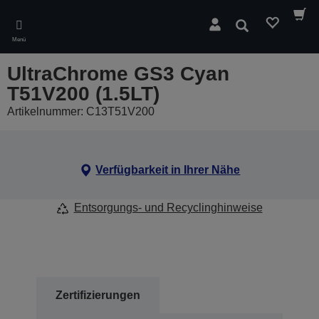
Skip
to
Suchen
main
Menü
content
UltraChrome GS3 Cyan
T51V200 (1.5LT)
Artikelnummer: C13T51V200
Verfügbarkeit in Ihrer Nähe
Entsorgungs- und Recyclinghinweise
Zertifizierungen