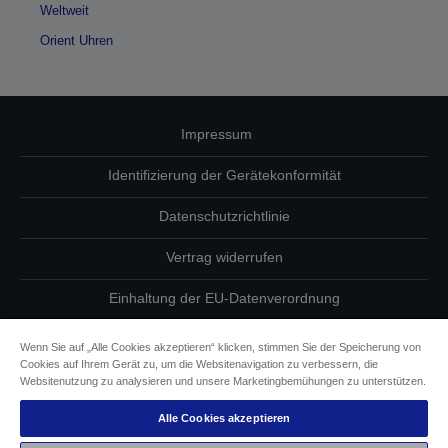
Weltweit
Orient Uhren
Impressum
Identifizierung der Gerätekonformität
Datenschutzrichtlinie
Vertrag widerrufen
Einhaltung der EU-Datenverordnung
Fragen zum Datenschutz
Wenn Sie auf „Alle Cookies akzeptieren“ klicken, stimmen Sie der Speicherung von
Cookies auf Ihrem Gerät zu, um die Websitenavigation zu verbessern, die
Informationen zu Cookies
Websitenutzung zu analysieren und unsere Marketingbemühungen zu unterstützen.
Alle Cookies akzeptieren
Epson Engagement für Barrierefreiheit