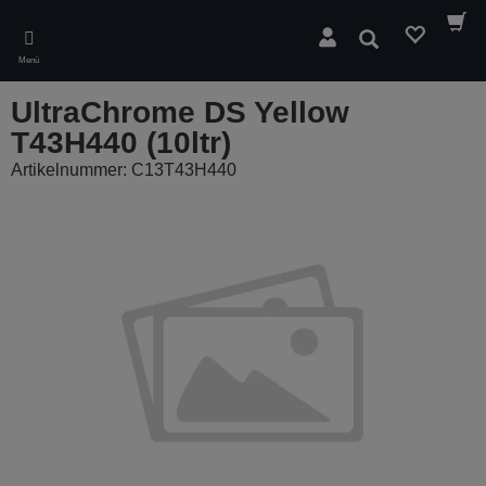
Skip
to
Suchen
main
Menü
content
UltraChrome DS Yellow
T43H440 (10ltr)
Artikelnummer: C13T43H440