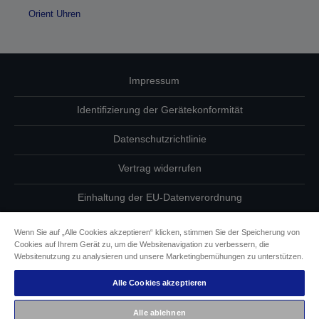
Orient Uhren
Impressum
Identifizierung der Gerätekonformität
Datenschutzrichtlinie
Vertrag widerrufen
Einhaltung der EU-Datenverordnung
Fragen zum Datenschutz
Wenn Sie auf „Alle Cookies akzeptieren“ klicken, stimmen Sie der Speicherung von
Cookies auf Ihrem Gerät zu, um die Websitenavigation zu verbessern, die
Informationen zu Cookies
Websitenutzung zu analysieren und unsere Marketingbemühungen zu unterstützen.
Alle Cookies akzeptieren
Epson Engagement für Barrierefreiheit
Alle ablehnen