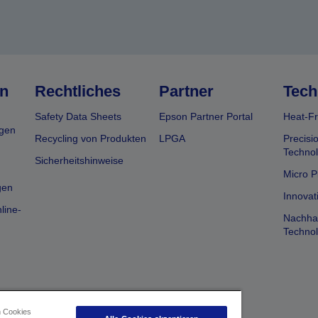
n
Rechtliches
Partner
Tech
Safety Data Sheets
Epson Partner Portal
Heat-Fr
gen
Recycling von Produkten
LPGA
Precisi
Technol
Sicherheitshinweise
Micro P
gen
Innovat
line-
Nachhal
Technol
n Cookies