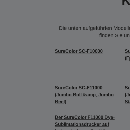
K
Die unten aufgeführten Modelle
finden Sie u
SureColor SC-F10000
S
(F
SureColor SC-F11000
Su
(Jumbo Roll &amp; Jumbo
(J
Reel)
St
Der SureColor F11000 Dye-
Sublimationsdrucker auf