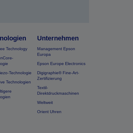
nologien
Unternehmen
ee Technology
Management Epson
Europa
onCore-
ogie
Epson Europe Electronics
iezo-Technologie
Digigraphie® Fine-Art-
Zertifizierung
ive Technologien
Textil-
tigere
Direktdruckmaschinen
ogien
Weltweit
Orient Uhren