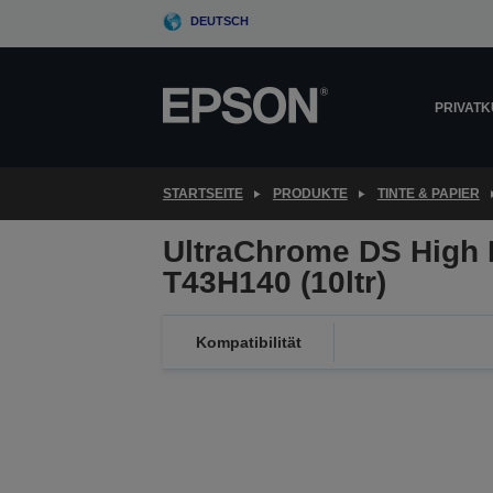
Skip
DEUTSCH
to
main
content
PRIVAT
STARTSEITE
PRODUKTE
TINTE & PAPIER
UltraChrome DS High 
T43H140 (10ltr)
Kompatibilität