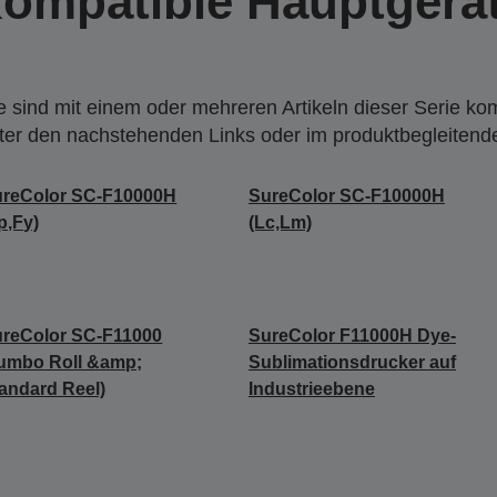
ompatible Hauptgerä
 sind mit einem oder mehreren Artikeln dieser Serie ko
nter den nachstehenden Links oder im produktbegleiten
ureColor SC-F10000H
SureColor SC-F10000H
p,Fy)
(Lc,Lm)
reColor SC-F11000
SureColor F11000H Dye-
umbo Roll &amp;
Sublimationsdrucker auf
andard Reel)
Industrieebene