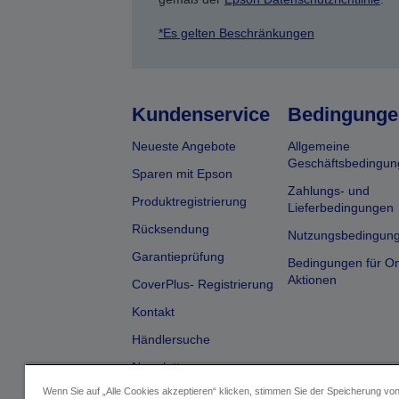
*Es gelten Beschränkungen
Kundenservice
Bedingunge
Neueste Angebote
Allgemeine
Geschäftsbedingun
Sparen mit Epson
Zahlungs- und
Produktregistrierung
Lieferbedingungen
Rücksendung
Nutzungsbedingun
Garantieprüfung
Bedingungen für On
Aktionen
CoverPlus- Registrierung
Kontakt
Händlersuche
Newsletter
Wenn Sie auf „Alle Cookies akzeptieren“ klicken, stimmen Sie der Speicherung vo