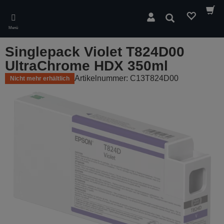
Skip
to
Suchen
main
Menü
content
Singlepack Violet T824D00
UltraChrome HDX 350ml
Artikelnummer: C13T824D00
Nicht mehr erhältlich