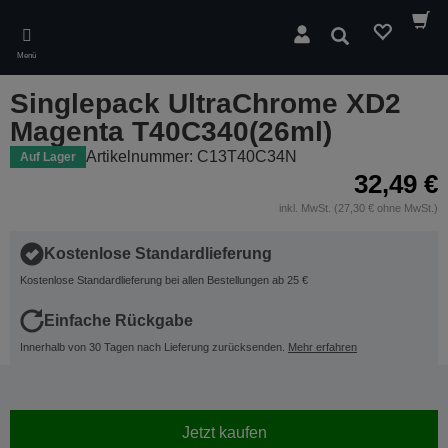
Skip
to
Suchen
main
Menü
content
Singlepack UltraChrome XD2
Magenta T40C340(26ml)
Artikelnummer: C13T40C34N
Auf Lager
32,49 €
inkl. MwSt. (27,30 € ohne MwSt.)
Kostenlose Standardlieferung
Kostenlose Standardlieferung bei allen Bestellungen ab 25 €
Einfache Rückgabe
Innerhalb von 30 Tagen nach Lieferung zurücksenden.
Mehr erfahren
Jetzt kaufen