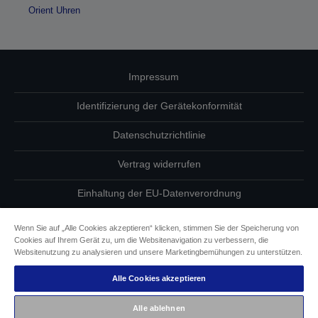
Orient Uhren
Impressum
Identifizierung der Gerätekonformität
Datenschutzrichtlinie
Vertrag widerrufen
Einhaltung der EU-Datenverordnung
Fragen zum Datenschutz
Wenn Sie auf „Alle Cookies akzeptieren“ klicken, stimmen Sie der Speicherung von
Cookies auf Ihrem Gerät zu, um die Websitenavigation zu verbessern, die
Informationen zu Cookies
Websitenutzung zu analysieren und unsere Marketingbemühungen zu unterstützen.
Alle Cookies akzeptieren
Epson Engagement für Barrierefreiheit
Alle ablehnen