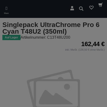
Skip
to
Suchen
main
Menü
content
Singlepack UltraChrome Pro 6
Cyan T48U2 (350ml)
Artikelnummer: C13T48U200
Auf Lager
162,44 €
inkl. MwSt. (136,50 € ohne MwSt.)