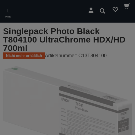
Skip
to
Suchen
main
Menü
content
Singlepack Photo Black
T804100 UltraChrome HDX/HD
700ml
Artikelnummer: C13T804100
Nicht mehr erhältlich