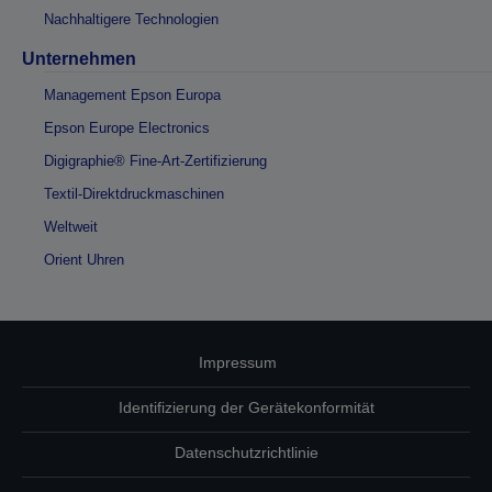
Nachhaltigere Technologien
Unternehmen
Management Epson Europa
Epson Europe Electronics
Digigraphie® Fine-Art-Zertifizierung
Textil-Direktdruckmaschinen
Weltweit
Orient Uhren
Impressum
Identifizierung der Gerätekonformität
Datenschutzrichtlinie