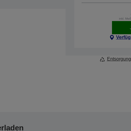
inkl. Mw
Verfüg
Entsorgung
erladen