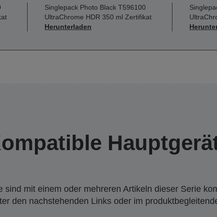
0
Singlepack Photo Black T596100
Singlepa
kat
UltraChrome HDR 350 ml Zertifikat
UltraChr
Herunterladen
Herunte
ompatible Hauptgerä
 sind mit einem oder mehreren Artikeln dieser Serie ko
nter den nachstehenden Links oder im produktbegleiten