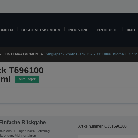
KUNDEN
GESCHÄFTSKUNDEN
INDUSTRIE
PRODUKTE
TINTE
TINTENPATRONEN
Singlepack Photo Black T596100 UltraChrome HDR 35
ck T596100
 ml
Auf Lager
Einfache Rückgabe
Artikelnummer: C13T596100
halb von 30 Tagen nach Lieferung
ksenden.
Mehr erfahren