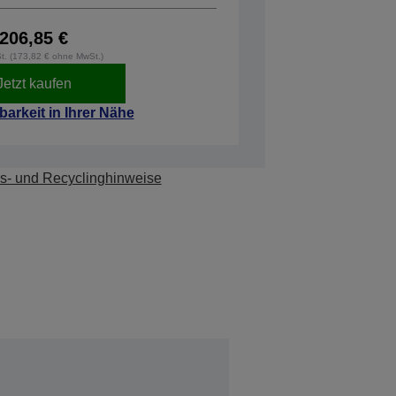
206,85 €
St. (173,82 € ohne MwSt.)
Jetzt kaufen
barkeit in Ihrer Nähe
s- und Recyclinghinweise