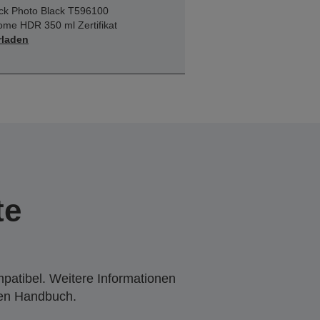
ck Photo Black T596100
ome HDR 350 ml Zertifikat
rladen
te
mpatibel. Weitere Informationen
den Handbuch.