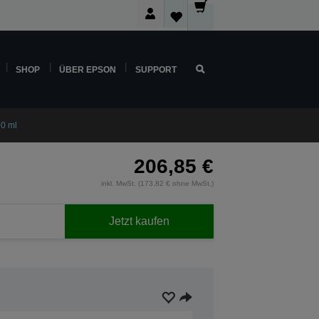
SHOP
ÜBER EPSON
SUPPORT
0 ml
206,85 €
inkl. MwSt. (173,82 € ohne MwSt.)
Jetzt kaufen