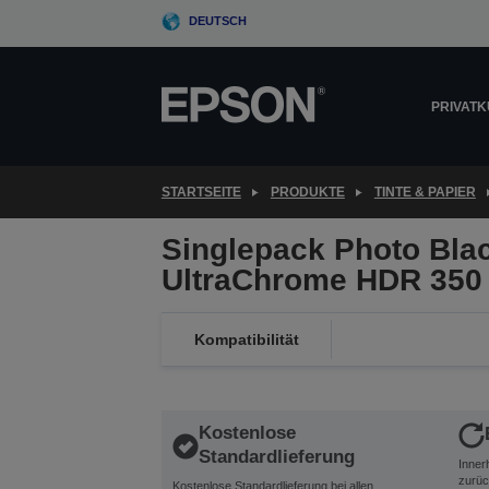
Skip
DEUTSCH
to
main
content
PRIVAT
STARTSEITE
PRODUKTE
TINTE & PAPIER
Singlepack Photo Bla
UltraChrome HDR 350
Kompatibilität
Kostenlose
Standardlieferung
Inner
zurüc
Kostenlose Standardlieferung bei allen