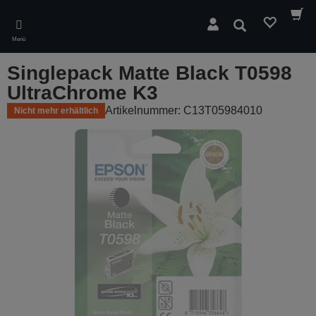
Skip
to
Suchen
main
Menü
content
Singlepack Matte Black T0598
UltraChrome K3
Artikelnummer: C13T05984010
Nicht mehr erhältlich