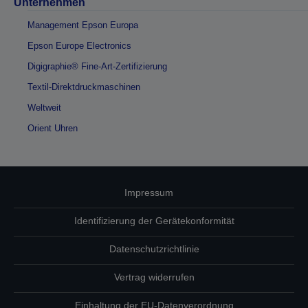
Unternehmen
Management Epson Europa
Epson Europe Electronics
Digigraphie® Fine-Art-Zertifizierung
Textil-Direktdruckmaschinen
Weltweit
Orient Uhren
Impressum
Identifizierung der Gerätekonformität
Datenschutzrichtlinie
Vertrag widerrufen
Einhaltung der EU-Datenverordnung