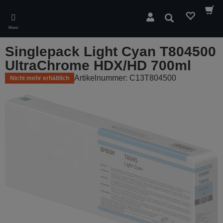
Skip
to
Suchen
main
Menü
content
Singlepack Light Cyan T804500
UltraChrome HDX/HD 700ml
Artikelnummer: C13T804500
Nicht mehr erhältlich