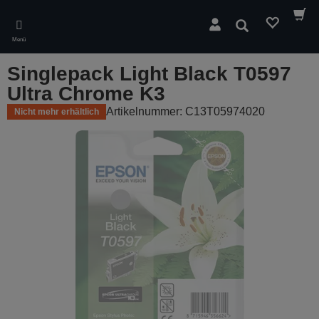
Skip
to
Suchen
main
Menü
content
Singlepack Light Black T0597
Ultra Chrome K3
Artikelnummer: C13T05974020
Nicht mehr erhältlich