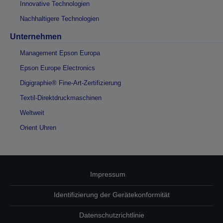
Innovative Technologien
Nachhaltigere Technologien
Unternehmen
Management Epson Europa
Epson Europe Electronics
Digigraphie® Fine-Art-Zertifizierung
Textil-Direktdruckmaschinen
Weltweit
Orient Uhren
Impressum
Identifizierung der Gerätekonformität
Datenschutzrichtlinie