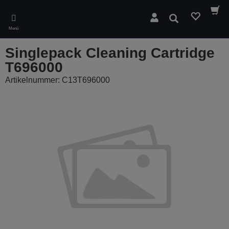
Skip
to
Suchen
main
Menü
content
Singlepack Cleaning Cartridge
T696000
Artikelnummer: C13T696000