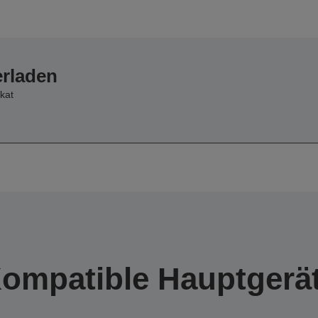
erladen
kat
ompatible Hauptgerä