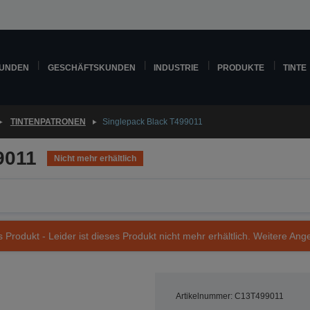
KUNDEN
GESCHÄFTSKUNDEN
INDUSTRIE
PRODUKTE
TINTE
TINTENPATRONEN
Singlepack Black T499011
9011
Nicht mehr erhältlich
s Produkt - Leider ist dieses Produkt nicht mehr erhältlich. Weitere Ang
Artikelnummer: C13T499011