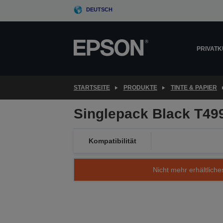
Skip
DEUTSCH
to
main
content
PRIVAT
STARTSEITE
PRODUKTE
TINTE & PAPIER
Singlepack Black T49
Kompatibilität
Nicht mehr erhältliche