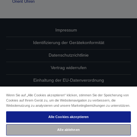
Orient Uhren
Impressum
Identifizierung der Gerätekonformität
Datenschutzrichtlinie
Vertrag widerrufen
Einhaltung der EU-Datenverordnung
Fragen zum Datenschutz
Wenn Sie auf „Alle Cookies akzeptieren“ klicken, stimmen Sie der Speicherung von
Cookies auf Ihrem Gerät zu, um die Websitenavigation zu verbessern, die
Informationen zu Cookies
Websitenutzung zu analysieren und unsere Marketingbemühungen zu unterstützen.
Alle Cookies akzeptieren
Epson Engagement für Barrierefreiheit
Alle ablehnen
Copyright © 2026 Seiko Epson