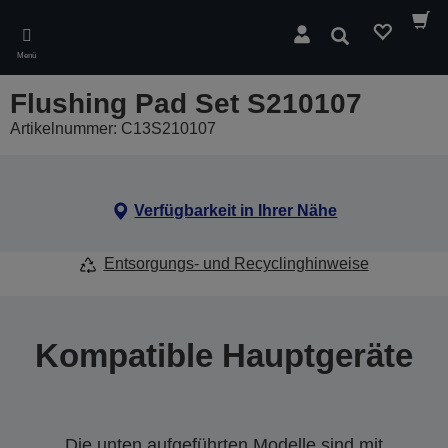
Skip
to
Suchen
main
Menü
content
Flushing Pad Set S210107
Artikelnummer: C13S210107
Verfügbarkeit in Ihrer Nähe
Entsorgungs- und Recyclinghinweise
Kompatible Hauptgeräte
Die unten aufgeführten Modelle sind mit