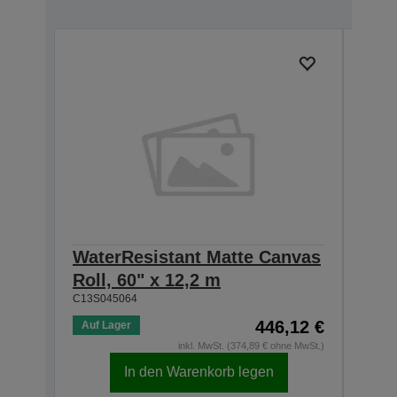
WaterResistant Matte Canvas
Wat
Roll, 60" x 12,2 m
Roll
C13S045064
C13S0
446,12 €
Auf Lager
Auf 
inkl. MwSt. (374,89 € ohne MwSt.)
In den Warenkorb legen