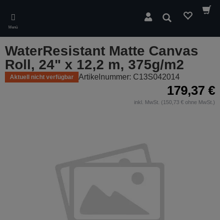
Skip
to
Suchen
main
Menü
content
WaterResistant Matte Canvas
Roll, 24" x 12,2 m, 375g/m2
Artikelnummer: C13S042014
Aktuell nicht verfügbar
179,37 €
inkl. MwSt. (150,73 € ohne MwSt.)