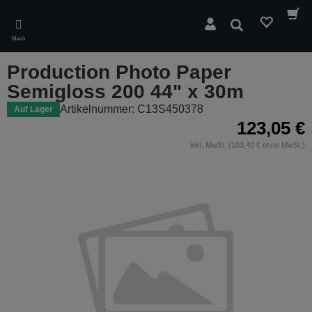
Skip
to
Suchen
main
Menü
content
Production Photo Paper
Semigloss 200 44" x 30m
Artikelnummer: C13S450378
Auf Lager
123,05 €
inkl. MwSt. (103,40 € ohne MwSt.)