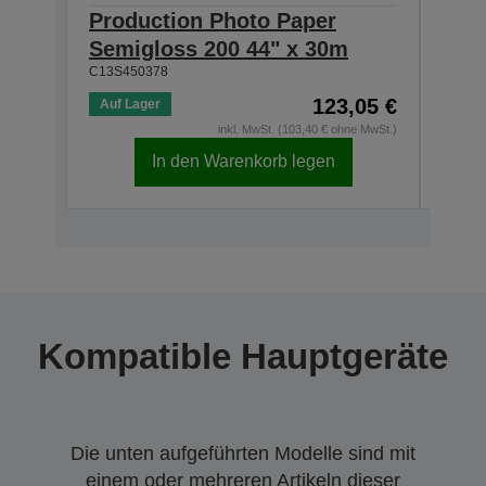
Production Photo Paper
Pro
Semigloss 200 44" x 30m
Sem
C13S450378
C13S4
123,05 €
Auf Lager
Auf 
inkl. MwSt. (103,40 € ohne MwSt.)
In den Warenkorb legen
Kompatible Hauptgeräte
Die unten aufgeführten Modelle sind mit
einem oder mehreren Artikeln dieser