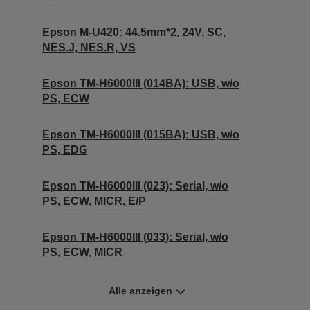
Epson M-U420: 44.5mm*2, 24V, SC,
NES.J, NES.R, VS
Epson TM-H6000III (014BA): USB, w/o
PS, ECW
Epson TM-H6000III (015BA): USB, w/o
PS, EDG
Epson TM-H6000III (023): Serial, w/o
PS, ECW, MICR, E/P
Epson TM-H6000III (033): Serial, w/o
PS, ECW, MICR
Alle anzeigen