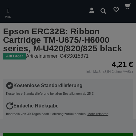
Skip
to
Suchen
main
Menü
content
Epson ERC32B: Ribbon
Cartridge TM-U675/-H6000
series, M-U420/820/825 black
Artikelnummer: C43S015371
Auf Lager
4,21 €
inkl. MwSt. (3,54 € ohne MwSt.)
Kostenlose Standardlieferung
Kostenlose Standardlieferung bei allen Bestellungen ab 25 €
Einfache Rückgabe
Innerhalb von 30 Tagen nach Lieferung zurücksenden.
Mehr erfahren