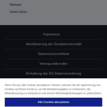
Weltweit
Orient Uhren
Impressum
Identifizierung der Gerätekonformität
Datenschutzrichtlinie
Vertrag widerrufen
Einhaltung der EU-Datenverordnung
Fragen zum Datenschutz
Wenn Sie auf „Alle Cookies akzeptieren“ klicken, stimmen Sie der Speicherung von
Cookies auf Ihrem Gerät zu, um die Websitenavigation zu verbessern, die
Informationen zu Cookies
Websitenutzung zu analysieren und unsere Marketingbemühungen zu unterstützen.
Alle Cookies akzeptieren
Epson Engagement für Barrierefreiheit