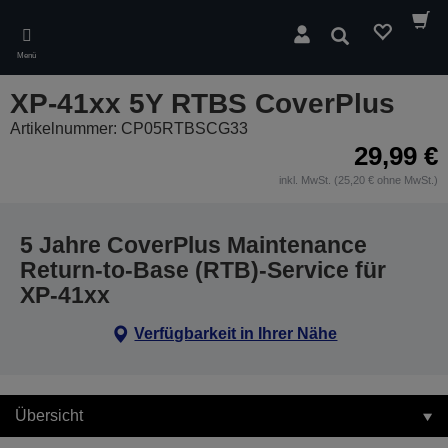
Skip
to
Suchen
main
Menü
content
XP-41xx 5Y RTBS CoverPlus
Artikelnummer: CP05RTBSCG33
29,99 €
inkl. MwSt. (25,20 € ohne MwSt.)
5 Jahre CoverPlus Maintenance
Return-to-Base (RTB)-Service für
XP-41xx
Verfügbarkeit in Ihrer Nähe
Übersicht