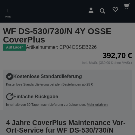
Skip
to
Suchen
main
Menü
content
WF DS-530/730/N 4Y OSSE
CoverPlus
Artikelnummer: CP04OSSEB226
Auf Lager
392,70 €
inkl. MwSt. (330,00 € ohne MwSt.)
Kostenlose Standardlieferung
Kostenlose Standardlieferung bei allen Bestellungen ab 25 €
Einfache Rückgabe
Innerhalb von 30 Tagen nach Lieferung zurücksenden.
Mehr erfahren
4 Jahre CoverPlus Maintenance Vor-
Ort-Service für WF DS-530/730/N