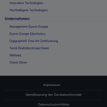
Innovative Technologien
Nachhaltigere Technologien
Unternehmen
Management Epson Europa
Epson Europe Electronics
Digigraphie® Fine-Art-Zertifizierung
Textil-Direktdruckmaschinen
Weltweit
Orient Uhren
Impressum
Identifizierung der Gerätekonformität
Datenschutzrichtlinie