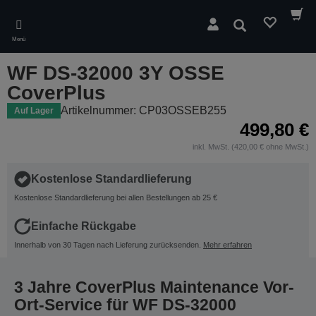
Skip
to
Suchen
main
Menü
content
WF DS-32000 3Y OSSE
CoverPlus
Artikelnummer: CP03OSSEB255
Auf Lager
499,80 €
inkl. MwSt. (420,00 € ohne MwSt.)
Kostenlose Standardlieferung
Kostenlose Standardlieferung bei allen Bestellungen ab 25 €
Einfache Rückgabe
Innerhalb von 30 Tagen nach Lieferung zurücksenden.
Mehr erfahren
3 Jahre CoverPlus Maintenance Vor-
Ort-Service für WF DS-32000