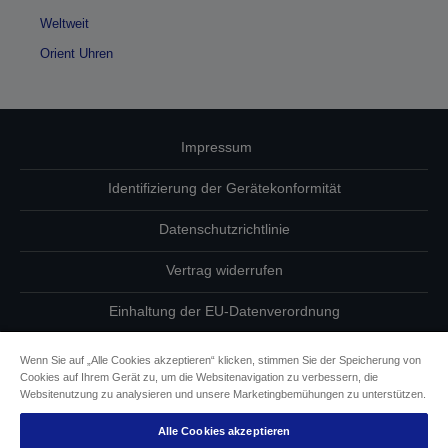
Weltweit
Orient Uhren
Impressum
Identifizierung der Gerätekonformität
Datenschutzrichtlinie
Vertrag widerrufen
Einhaltung der EU-Datenverordnung
Fragen zum Datenschutz
Wenn Sie auf „Alle Cookies akzeptieren“ klicken, stimmen Sie der Speicherung von
Cookies auf Ihrem Gerät zu, um die Websitenavigation zu verbessern, die
Informationen zu Cookies
Websitenutzung zu analysieren und unsere Marketingbemühungen zu unterstützen.
Alle Cookies akzeptieren
Epson Engagement für Barrierefreiheit