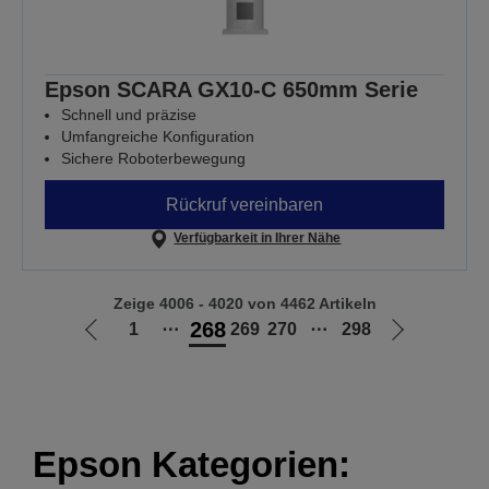
Epson SCARA GX10-C 650mm Serie
Schnell und präzise
Umfangreiche Konfiguration
Sichere Roboterbewegung
Rückruf vereinbaren
Verfügbarkeit in Ihrer Nähe
Zeige 4006 - 4020 von 4462 Artikeln
268
1
⋯
269
270
⋯
298
Zur
Zur
vorherigen
nächsten
Seite
Seite
Epson Kategorien: