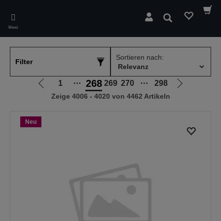
Skip
to
Suchen
main
Menü
content
Sortieren nach:
Filter
268
1
⋯
269
270
⋯
298
Zur
Zur
Zeige 4006 - 4020 von 4462 Artikeln
vorherigen
nächsten
Seite
Seite
Neu