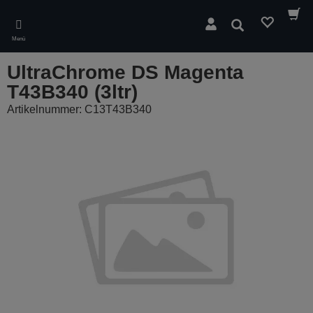
Skip
to
Suchen
main
Menü
content
UltraChrome DS Magenta
T43B340 (3ltr)
Artikelnummer: C13T43B340