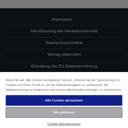
Impressum
Identifizierung der Gerätekonformität
Datenschutzrichtlinie
Vertrag widerrufen
Einhaltung der EU-Datenverordnung
Fragen zum Datenschutz
Wenn Sie auf „Alle Cookies akzeptieren“ klicken, stimmen Sie der Speicherung von
Cookies auf Ihrem Gerät zu, um die Websitenavigation zu verbessern, die
Informationen zu Cookies
Websitenutzung zu analysieren und unsere Marketingbemühungen zu unterstützen.
Alle Cookies akzeptieren
Epson Engagement für Barrierefreiheit
Alle ablehnen
Copyright © 2026 Seiko Epson
Cookie-Einstellungen