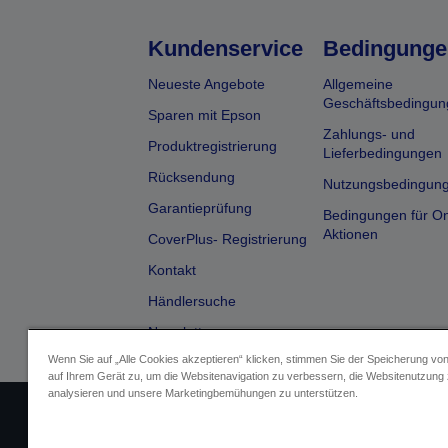
Kundenservice
Bedingunge
Neueste Angebote
Allgemeine
Geschäftsbedingun
Sparen mit Epson
Zahlungs- und
Produktregistrierung
Lieferbedingungen
Rücksendung
Nutzungsbedingun
Garantieprüfung
Bedingungen für On
Aktionen
CoverPlus- Registrierung
Kontakt
Händlersuche
Newsletter
Wenn Sie auf „Alle Cookies akzeptieren“ klicken, stimmen Sie der Speicherung vo
auf Ihrem Gerät zu, um die Websitenavigation zu verbessern, die Websitenutzung
analysieren und unsere Marketingbemühungen zu unterstützen.
Impressum
Identifizierung der G