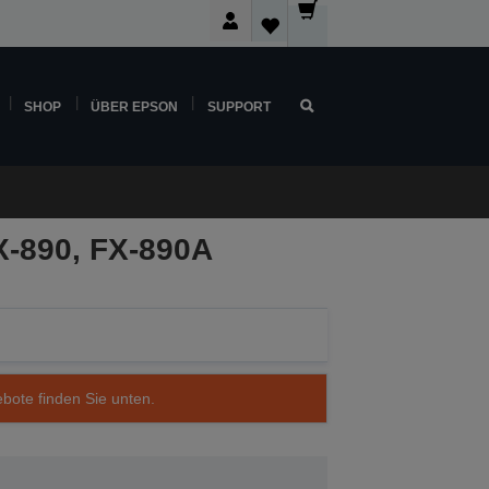
SHOP
ÜBER EPSON
SUPPORT
X-890, FX-890A
ebote finden Sie unten.