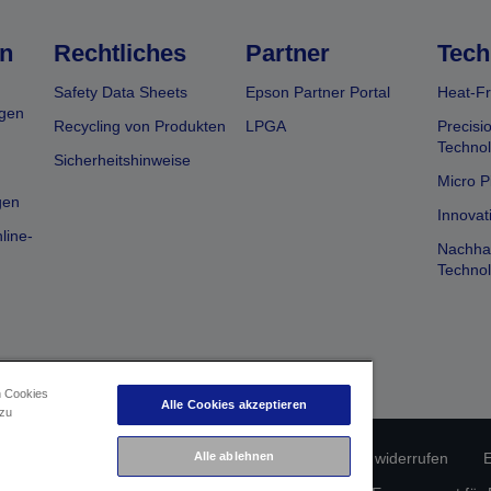
n
Rechtliches
Partner
Tech
Safety Data Sheets
Epson Partner Portal
Heat-Fr
gen
Recycling von Produkten
LPGA
Precisi
Technol
Sicherheitshinweise
Micro P
gen
Innovat
line-
Nachhal
Technol
n Cookies
Alle Cookies akzeptieren
 zu
erätekonformität
Datenschutzrichtlinie
Vertrag widerrufen
E
Alle ablehnen