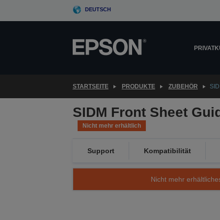
Skip
DEUTSCH
to
main
content
PRIVAT
STARTSEITE
PRODUKTE
ZUBEHÖR
SID
SIDM Front Sheet Guid
Nicht mehr erhältlich
Support
Kompatibilität
Nicht mehr erhältliche