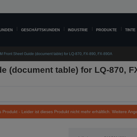
KUNDEN
GESCHÄFTSKUNDEN
INDUSTRIE
PRODUKTE
TINTE
M Front Sheet Guide (document table) for LQ-870, FX-890, FX-890A
e (document table) for LQ-870, F
s Produkt - Leider ist dieses Produkt nicht mehr erhältlich. Weitere Ang