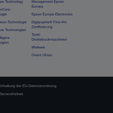
ee Technology
Management Epson
Europa
onCore-
ogie
Epson Europe Electronics
iezo-Technologie
Digigraphie® Fine-Art-
Zertifizierung
ive Technologien
Textil-
tigere
Direktdruckmaschinen
ogien
Weltweit
Orient Uhren
inhaltung der EU-Datenverordnung
rrierefreiheit