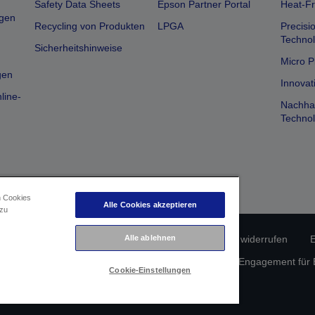
Safety Data Sheets
Epson Partner Portal
Heat-Fr
gen
Recycling von Produkten
LPGA
Precisi
Technol
Sicherheitshinweise
Micro P
gen
Innovat
line-
Nachhal
Technol
n Cookies
Alle Cookies akzeptieren
 zu
erätekonformität
Datenschutzrichtlinie
Vertrag widerrufen
E
Alle ablehnen
atenschutz
Informationen zu Cookies
Epson Engagement für Ba
Cookie-Einstellungen
Copyright © 2026 Seiko Epson