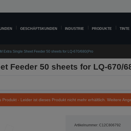
KUNDEN
GESCHÄFTSKUNDEN
INDUSTRIE
PRODUKTE
TINTE
M Extra Single Sheet Feeder 50 sheets for LQ-670/680(Pro
et Feeder 50 sheets for LQ-670/6
s Produkt - Leider ist dieses Produkt nicht mehr erhältlich. Weitere Ang
Artikelnummer: C12C806792