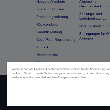
Neueste Angebote
Allgemeine
Geschäftsbedingun
Sparen mit Epson
Zahlungs- und
Produktregistrierung
Lieferbedingungen
Rücksendung
Nutzungsbedingun
Garantieprüfung
Bedingungen für On
Aktionen
CoverPlus- Registrierung
Kontakt
Händlersuche
Newsletter
Wenn Sie auf „Alle Cookies akzeptieren“ klicken, stimmen Sie der Speicherung vo
auf Ihrem Gerät zu, um die Websitenavigation zu verbessern, die Websitenutzung
analysieren und unsere Marketingbemühungen zu unterstützen.
Impressum
Identifizierung der G
Fragen zum D