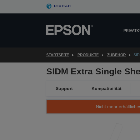
Skip
DEUTSCH
to
main
content
PRIVAT
STARTSEITE
PRODUKTE
ZUBEHÖR
SID
SIDM Extra Single She
Support
Kompatibilität
Nicht mehr erhältliche