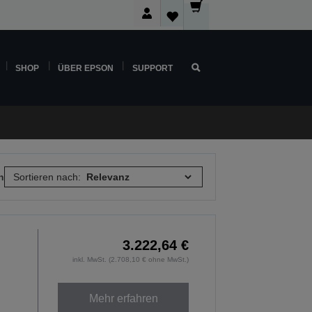
SHOP
ÜBER EPSON
SUPPORT
n
Sortieren nach:
3.222,64 €
inkl. MwSt. (2.708,10 € ohne MwSt.)
Mehr erfahren