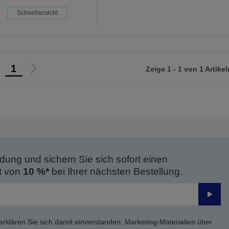
Schnellansicht
1
Zeige 1 - 1 von 1 Artikel
ur
Zur
orherigen
nächsten
eite
Seite
dung und sichern Sie sich sofort einen
t von
10 %*
bei Ihrer nächsten Bestellung.
Send
erklären Sie sich damit einverstanden, Marketing-Materialien über