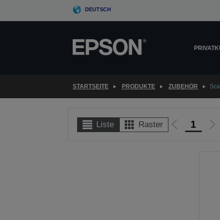
Skip
DEUTSCH
to
main
content
PRIVAT
STARTSEITE
PRODUKTE
ZUBEHÖR
Sca
1
Liste
Raster
Zur
Zu
vorherigen
nä
Seite
Se