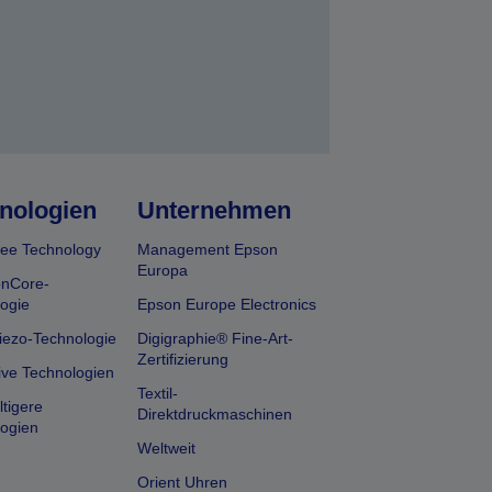
nologien
Unternehmen
ee Technology
Management Epson
Europa
onCore-
ogie
Epson Europe Electronics
iezo-Technologie
Digigraphie® Fine-Art-
Zertifizierung
ive Technologien
Textil-
tigere
Direktdruckmaschinen
ogien
Weltweit
Orient Uhren