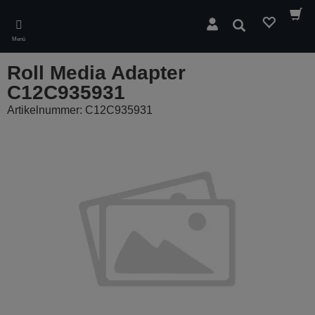
Skip
to
Suchen
main
Menü
content
Roll Media Adapter
C12C935931
Artikelnummer: C12C935931