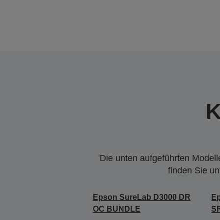
K
Die unten aufgeführten Modelle
finden Sie u
Epson SureLab D3000 DR
E
OC BUNDLE
S