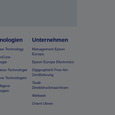
nologien
Unternehmen
ee Technology
Management Epson
Europa
onCore-
ogie
Epson Europe Electronics
iezo-Technologie
Digigraphie® Fine-Art-
Zertifizierung
ive Technologien
Textil-
tigere
Direktdruckmaschinen
ogien
Weltweit
Orient Uhren