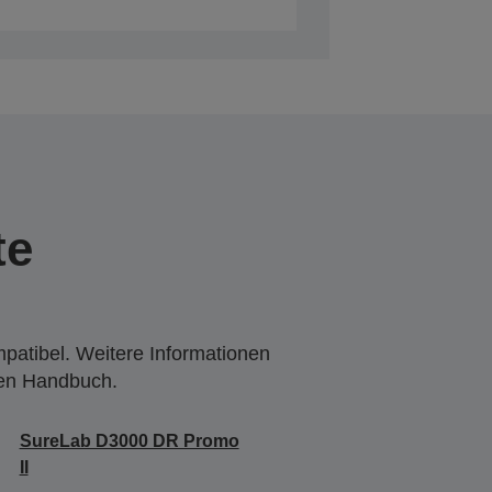
te
mpatibel. Weitere Informationen
den Handbuch.
SureLab D3000 DR Promo
II