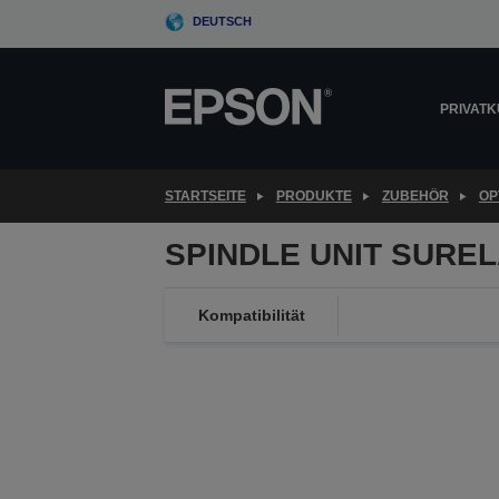
Skip
DEUTSCH
to
main
content
PRIVAT
STARTSEITE
PRODUKTE
ZUBEHÖR
OP
SPINDLE UNIT SUREL
Kompatibilität