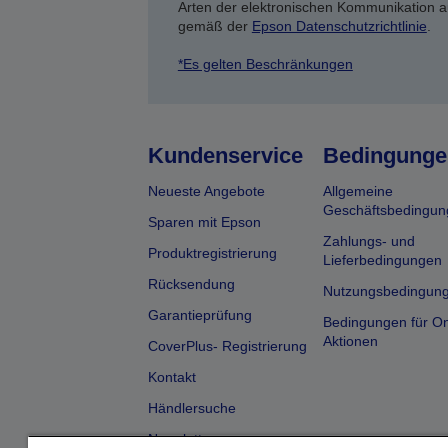
Arten der elektronischen Kommunikation a
gemäß der
Epson Datenschutzrichtlinie
.
*Es gelten Beschränkungen
Kundenservice
Bedingunge
Neueste Angebote
Allgemeine
Geschäftsbedingun
Sparen mit Epson
Zahlungs- und
Produktregistrierung
Lieferbedingungen
Rücksendung
Nutzungsbedingun
Garantieprüfung
Bedingungen für On
Aktionen
CoverPlus- Registrierung
Kontakt
Händlersuche
Newsletter