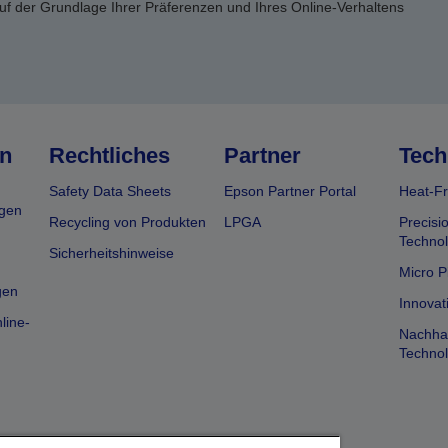
uf der Grundlage Ihrer Präferenzen und Ihres Online-Verhaltens
n
Rechtliches
Partner
Tech
Safety Data Sheets
Epson Partner Portal
Heat-Fr
gen
Recycling von Produkten
LPGA
Precisi
Technol
Sicherheitshinweise
Micro P
gen
Innovat
line-
Nachhal
Technol