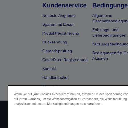
Kundenservice
Bedingunge
Neueste Angebote
Allgemeine
Geschäftsbedingun
Sparen mit Epson
Zahlungs- und
Produktregistrierung
Lieferbedingungen
Rücksendung
Nutzungsbedingun
Garantieprüfung
Bedingungen für On
Aktionen
CoverPlus- Registrierung
Kontakt
Händlersuche
Newsletter
Wenn Sie auf „Alle Cookies akzeptieren“ klicken, stimmen Sie der Speicherung vo
auf Ihrem Gerät zu, um die Websitenavigation zu verbessern, die Websitenutzung
analysieren und unsere Marketingbemühungen zu unterstützen.
Impressum
Identifizierung der G
Fragen zum D