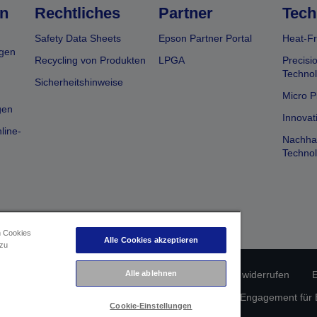
n
Rechtliches
Partner
Tech
Safety Data Sheets
Epson Partner Portal
Heat-Fr
gen
Recycling von Produkten
LPGA
Precisi
Technol
Sicherheitshinweise
Micro P
gen
Innovat
line-
Nachhal
Technol
n Cookies
Alle Cookies akzeptieren
 zu
Alle ablehnen
erätekonformität
Datenschutzrichtlinie
Vertrag widerrufen
E
atenschutz
Informationen zu Cookies
Epson Engagement für Ba
Cookie-Einstellungen