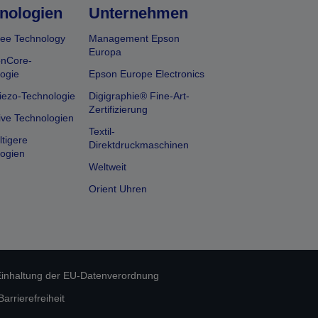
nologien
Unternehmen
ee Technology
Management Epson
Europa
onCore-
ogie
Epson Europe Electronics
iezo-Technologie
Digigraphie® Fine-Art-
Zertifizierung
ive Technologien
Textil-
tigere
Direktdruckmaschinen
ogien
Weltweit
Orient Uhren
inhaltung der EU-Datenverordnung
rrierefreiheit